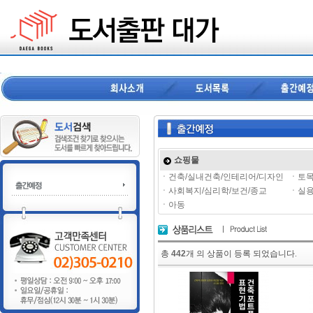
쇼핑물
ㆍ
건축/실내건축/인테리어/디자인
ㆍ
토목
ㆍ
사회복지/심리학/보건/종교
ㆍ
실용
ㆍ
아동
총
442
개 의 상품이 등록 되었습니다.