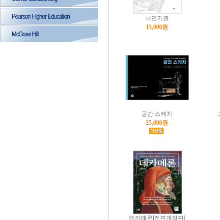
내연기관
15,000원
공간 스케치
25,000원
데카메론[전면개정판]