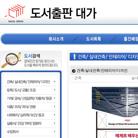
건축/실내건축/인테리어/디자인
ㆍ
건축
ㆍ
실