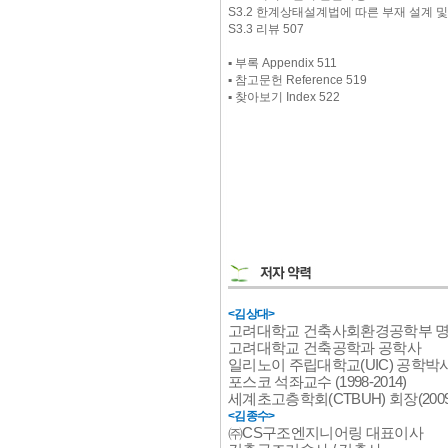
S3.2 한계상태설계법에 따른 부재 설계 및
S3.3 리뷰 507
▪ 부록 Appendix 511
▪ 참고문헌 Reference 519
▪ 찾아보기 Index 522
<김상대>
고려대학교 건축사회환경공학부 
고려대학교 건축공학과 공학사
일리노이 주립대학교(UIC) 공학박
포스코 석좌교수 (1998-2014)
세계초고층학회(CTBUH) 회장(2009-
<김종수>
㈜CS구조엔지니어링 대표이사