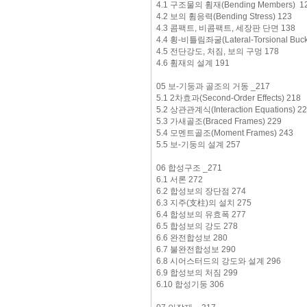
4.1 구조물의 휨재(Bending Members) 1
4.2 보의 휨응력(Bending Stress) 123
4.3 콤팩트, 비콤팩트, 세장판 단면 138
4.4 횡-비틀림좌굴(Lateral-Torsional Buckl
4.5 전단강도, 처짐, 보의 구멍 178
4.6 휨재의 설계 191
05 보-기둥과 골조의 거동 _217
5.1 2차효과(Second-Order Effects) 218
5.2 상관관계식(Interaction Equations) 2
5.3 가새골조(Braced Frames) 229
5.4 모멘트골조(Moment Frames) 243
5.5 보-기둥의 설계 257
06 합성구조 _271
6.1 서론 272
6.2 합성보의 장단점 274
6.3 지주(支柱)의 설치 275
6.4 합성보의 유효폭 277
6.5 합성보의 강도 278
6.6 완전합성보 280
6.7 불완전합성보 290
6.8 시어스터드의 강도와 설계 296
6.9 합성보의 처짐 299
6.10 합성기둥 306