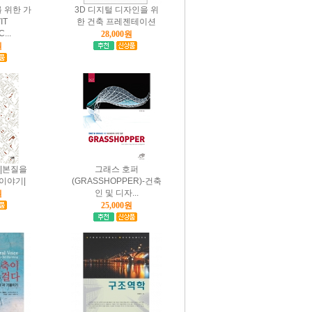
를 위한 가
3D 디지털 디자인을 위
IT
한 건축 프레젠테이션
...
28,000원
원
|본질을
그래스 호퍼
이야기|
(GRASSHOPPER)-건축
인 및 디자...
원
25,000원