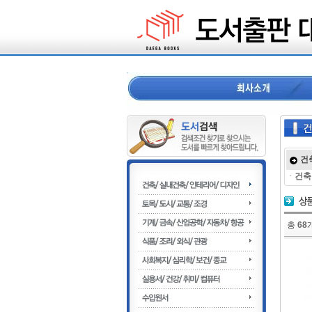
건
ㆍ
건축
총
68