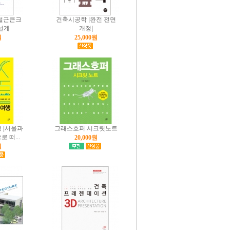
철근콘크
건축시공학 |완전 전면
설계
개정|
원
25,000원
 |서울과
그래스호퍼 시크릿노트
 떠...
20,000원
원