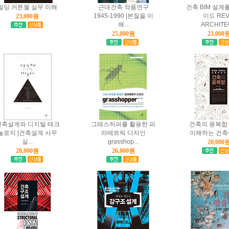
빌딩 커튼월 실무 이해
근대건축 작품연구
건축 BIM 설계
1945-1990 |본질을 이
이드 REV
23,000원
해...
ARCHITEC
25,000원
23,000
건축설계와 디지털 테크
그래스하퍼를 활용한 파
건축의 융복합 
놀로지 |건축설계 사무
라메트릭 디자인
이해하는 건축
실...
grasshop...
20,000
28,000원
26,000원