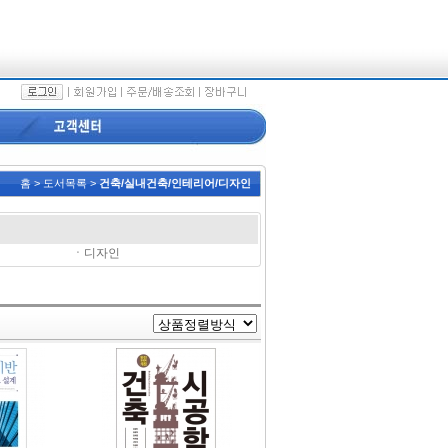
홈 > 도서목록 >
건축/실내건축/인테리어/디자인
ㆍ
디자인